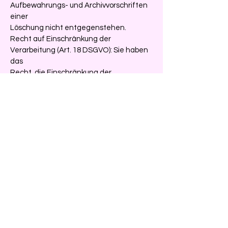
Aufbewahrungs- und Archivvorschriften
einer
Löschung nicht entgegenstehen.
Recht auf Einschränkung der
Verarbeitung (Art. 18 DSGVO): Sie haben
das
Recht, die Einschränkung der
Verarbeitung zu verlangen, wenn eine
der in
Art. 18 DSGVO aufgeführten
Voraussetzungen gegeben ist, z. B. wenn
Sie
Widerspruch gegen die Verarbeitung
eingelegt haben, für die Dauer der
Prüfung, ob dem Widerspruch
stattgegeben werden kann.
Recht auf Datenübertragbarkeit (Art. 20
DSGVO): Sie haben das Recht, die
uns aufgrund Ihrer Einwilligung freiwillig
zur Verfügung gestellten und